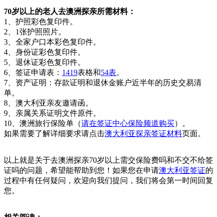
70岁以上的老人去澳洲探亲所需材料：
1、护照彩色复印件。
2、1张护照照片。
3、全家户口本彩色复印件。
4、身份证彩色复印件。
5、退休证彩色复印件。
6、签证申请表：
1419
表格和
54表
。
7、资产证明：存款证明和退休金账户近半年的历史交易清
单。
8、澳大利亚亲友邀请函。
9、亲属关系证明文件原件。
10、澳洲旅行保险单（
请在签证中心保险频道购买
）。
如果需要了解详细要求请点击
澳大利亚探亲签证材料
页面。
以上就是关于去澳洲探亲70岁以上需交保险费吗和不交不给签
证吗的问题，希望能帮助到您！如果您在申请
澳大利亚签证
的
过程中有任何疑问，欢迎向我们提问，我们将会第一时间回复
您。