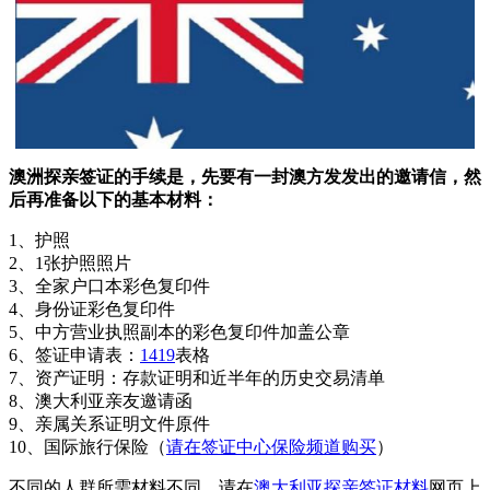
澳洲探亲签证的手
续是，先要有一封澳方发发出的邀请信，然
后再准备以下的基本材料：
1、护照
2、1张护照照片
3、全家户口本彩色复印件
4、身份证彩色复印件
5、中方营业执照副本的彩色复印件加盖公章
6、签证申请表：
1419
表格
7、资产证明：存款证明和近半年的历史交易清单
8、澳大利亚亲友邀请函
9、亲属关系证明文件原件
10、国际旅行保险（
请在签证中心保险频道购买
）
不同的人群所需材料不同，请在
澳大利亚探亲签证材料
网页上